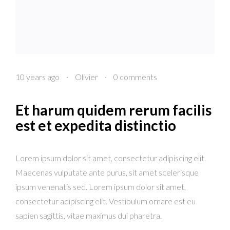
10 years ago
·
Olivier
·
0 comments
Et harum quidem rerum facilis
est et expedita distinctio
Lorem ipsum dolor sit amet, consectetur adipiscing elit.
Maecenas vulputate ante purus, sit amet scelerisque
ipsum venenatis sed. Lorem ipsum dolor sit amet,
consectetur adipiscing elit. Vestibulum ornare est eu
sapien sagittis, vitae maximus dui pharetra.