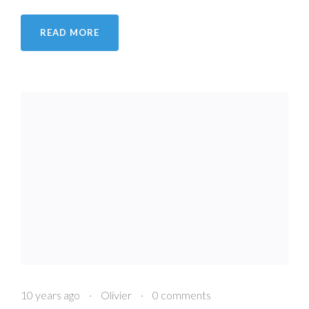
READ MORE
10 years ago
·
Olivier
·
0 comments