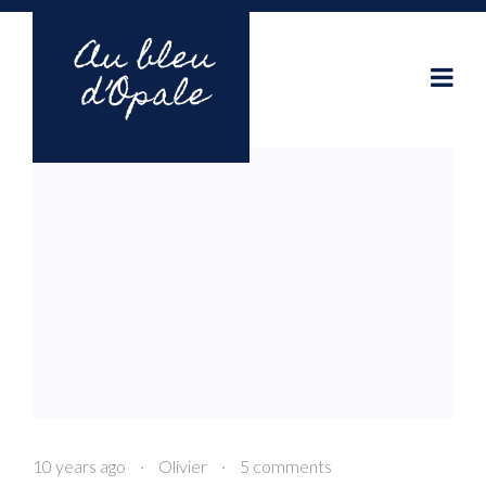
10 years ago
·
Olivier
·
5 comments