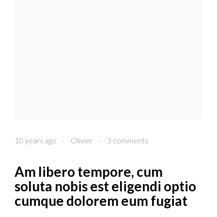
10 years ago
·
Olivier
·
3 comments
Am libero tempore, cum
soluta nobis est eligendi optio
cumque dolorem eum fugiat