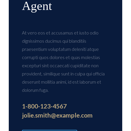
Agent
At vero eos et accusamus et iusto odio
dignissimos ducimus qui blanditiis
praesentium voluptatum deleniti atque
corrupti quos dolores et quas molestias
excepturi sint occaecati cupiditate non
provident, similique sunt in culpa qui officia
deserunt mollitia animi, id est laborum et
dolorum fuga.
1-800-123-4567
jolie.smith@example.com