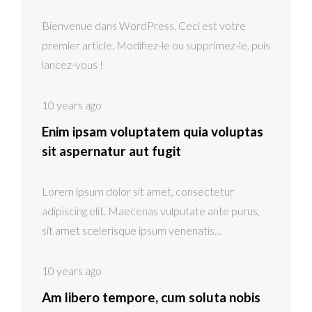
Bienvenue dans WordPress. Ceci est votre
premier article. Modifiez-le ou supprimez-le, puis
lancez-vous !
10 years ago
Enim ipsam voluptatem quia voluptas
sit aspernatur aut fugit
Lorem ipsum dolor sit amet, consectetur
adipiscing elit. Maecenas vulputate ante purus,
sit amet scelerisque ipsum venenatis…
10 years ago
Am libero tempore, cum soluta nobis